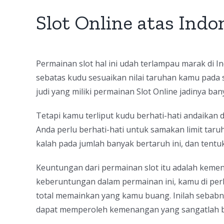
Slot Online atas Indo
Permainan slot hal ini udah terlampau marak di 
sebatas kudu sesuaikan nilai taruhan kamu pada 
judi yang miliki permainan Slot Online jadinya 
Tetapi kamu terliput kudu berhati-hati andaikan 
Anda perlu berhati-hati untuk samakan limit taru
kalah pada jumlah banyak bertaruh ini, dan tent
Keuntungan dari permainan slot itu adalah keme
keberuntungan dalam permainan ini, kamu di perb
total memainkan yang kamu buang. Inilah sebabny
dapat memperoleh kemenangan yang sangatlah b