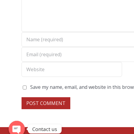
Save my name, email, and website in this brow
Contact us