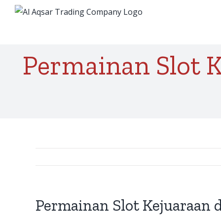
Skip
to
content
Permainan Slot K
Permainan Slot Kejuaraan d