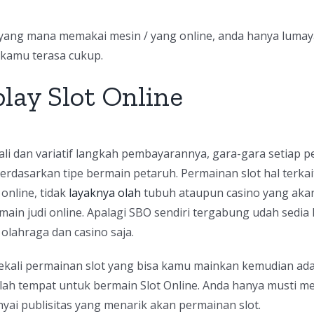
 yang mana memakai mesin / yang online, anda hanya lum
kamu terasa cukup.
lay Slot Online
ali dan variatif langkah pembayarannya, gara-gara setiap p
berdasarkan tipe bermain petaruh. Permainan slot hal terka
online, tidak
layaknya olah
tubuh ataupun casino yang akan 
in judi online. Apalagi SBO sendiri tergabung udah sedia
olahraga dan casino saja.
ekali permainan slot yang bisa kamu mainkan kemudian ada 
milah tempat untuk bermain Slot Online. Anda hanya musti m
ai publisitas yang menarik akan permainan slot.