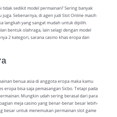
ai tidak sedikit model permainan? Sering banyak
juga. Sebenarnya, di agen judi Slot Online masih
ka langkah yang sangat mudah untuk dipilih.
alan bentuk olahraga, lain selagi dengan model
nya 2 kategori, sarana casino khas eropa dan
ya
ermainan benua asia di anggota eropa maka kamu
es eropa bisa saja pemasangan Sicbo. Tetapi pada
permainan. Mungkin udah sering berasal dari para
bagian meja casino yang benar-benar besar lebih-
uang besar untuk menemukan permainan slot game