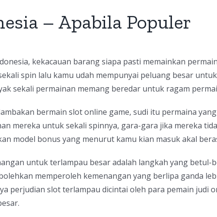
nesia – Apabila Populer
Indonesia, kekacauan barang siapa pasti memainkan permain
sekali spin lalu kamu udah mempunyai peluang besar untuk
banyak sekali permainan memang beredar untuk ragam perma
dambakan bermain slot online game, sudi itu permaina yang 
han mereka untuk sekali spinnya, gara-gara jika mereka tida
ukan model bonus yang menurut kamu kian masuk akal berasa
nangan untuk terlampau besar adalah langkah yang betul-
olehkan memperoleh kemenangan yang berlipa ganda lebih-l
a perjudian slot terlampau dicintai oleh para pemain jud
esar.