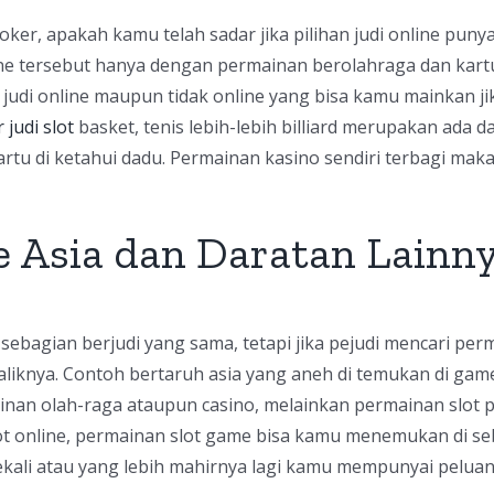
ker, apakah kamu telah sadar jika pilihan judi online puny
ne tersebut hanya dengan permainan berolahraga dan kartu 
judi online maupun tidak online yang bisa kamu mainkan ji
 judi slot
basket, tenis lebih-lebih billiard merupakan ada d
u di ketahui dadu. Permainan kasino sendiri terbagi maka
e Asia dan Daratan Lainn
 sebagian berjudi yang sama, tetapi jika pejudi mencari p
liknya. Contoh bertaruh asia yang aneh di temukan di gam
inan olah-raga ataupun casino, melainkan permainan slot 
ot online, permainan slot game bisa kamu menemukan di se
sekali atau yang lebih mahirnya lagi kamu mempunyai pel