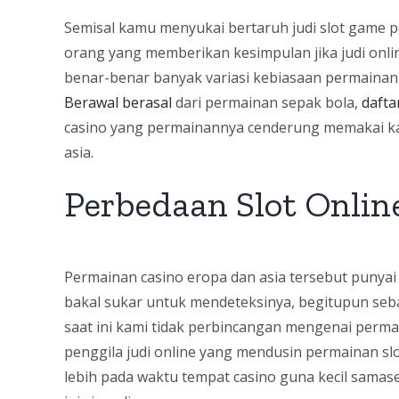
Semisal kamu menyukai bertaruh judi slot game po
orang yang memberikan kesimpulan jika judi onli
benar-benar banyak variasi kebiasaan permainan 
Berawal berasal
dari permainan sepak bola,
daftar
casino yang permainannya cenderung memakai kart
asia.
Perbedaan Slot Onlin
Permainan casino eropa dan asia tersebut punyai
bakal sukar untuk mendeteksinya, begitupun seba
saat ini kami tidak perbincangan mengenai perma
penggila judi online yang mendusin permainan sl
lebih pada waktu tempat casino guna kecil sama