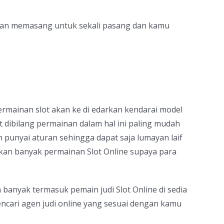
ayan memasang untuk sekali pasang dan kamu
ermainan slot akan ke di edarkan kendarai model
it dibilang permainan dalam hal ini paling mudah
punyai aturan sehingga dapat saja lumayan laif
 kan banyak permainan Slot Online supaya para
banyak termasuk pemain judi Slot Online di sedia
encari agen judi online yang sesuai dengan kamu