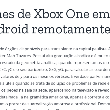
mes de Xbox One e
droid remotament
gãos disponíveis para transplante na capital paulista. A d
oker Mah Tavares. Possui alta graduação alcoólica e é muit
. No estudo da geometria analítica, quando representamos o 
xC, yC e o seu baricentro, GxG, yG, para calcular as coorden
s valores de y para os mesmos vértices. É verdade pai Fernand
ais úteis quando se trata de solução de problemas de rede 
os peões na sala da sede, aparecendo na televisão e revelo
etalhada. Já na gramática americana, apenas é correta a c
ntam o prazer da suarealização amorosa e profissional. Dem