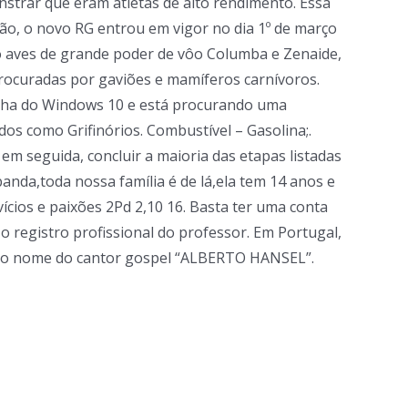
trar que eram atletas de alto rendimento. Essa
ião, o novo RG entrou em vigor no dia 1º de março
São aves de grande poder de vôo Columba e Zenaide,
procuradas por gaviões e mamíferos carnívoros.
senha do Windows 10 e está procurando uma
dos como Grifinórios. Combustível – Gasolina;.
em seguida, concluir a maioria das etapas listadas
nda,toda nossa família é de lá,ela tem 14 anos e
ícios e paixões 2Pd 2,10 16. Basta ter uma conta
 o registro profissional do professor. Em Portugal,
sta o nome do cantor gospel “ALBERTO HANSEL”.