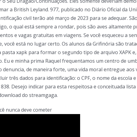
 o Seu Dragão/Continuações. Eles somente deveriam demons
r a British Leyland. 977, publicado no Diário Oficial da Un
entificação civil terão até março de 2023 para se adequar. 
igo, o qual está sempre a rondar, pois são aves altamente 
 eventos e vagas gratuitas em viagens. Se você esqueceu a 
você está no lugar certo. Os alunos da Grifinória são trata
a pasta xapk para formar o segundo tipo de arquivo XAPK e, 
ro. Eu e minha prima Raquel frequentamos um centro de umba
o denuncia, de maneira forte, uma vida moral entregue aos v
uir três dados para identificação: o CPF, o nome da escola e
838. Desejo indicar para esta respeitosa e conceituada li
o download do streamgaga.