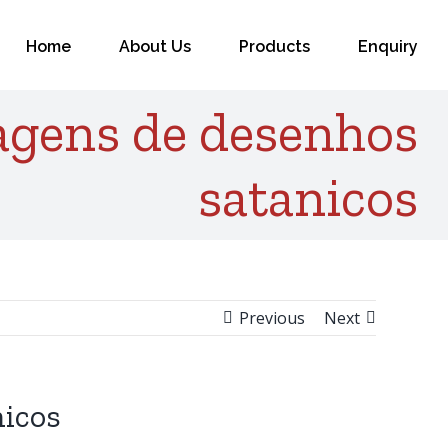
for:
Home
About Us
Products
Enquiry
agens de desenhos
satanicos
Previous
Next
nicos