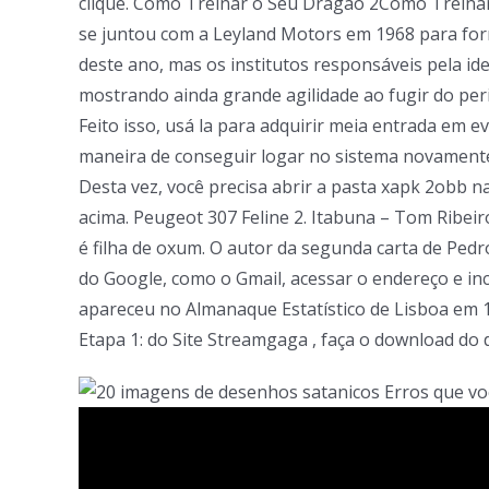
clique. Como Treinar o Seu Dragão 2Como Treinar
se juntou com a Leyland Motors em 1968 para forma
deste ano, mas os institutos responsáveis pela id
mostrando ainda grande agilidade ao fugir do per
Feito isso, usá la para adquirir meia entrada em
maneira de conseguir logar no sistema novamente, 
Desta vez, você precisa abrir a pasta xapk 2obb n
acima. Peugeot 307 Feline 2. Itabuna – Tom Ribei
é filha de oxum. O autor da segunda carta de Pedr
do Google, como o Gmail, acessar o endereço e incl
apareceu no Almanaque Estatístico de Lisboa em 1
Etapa 1: do Site Streamgaga , faça o download d