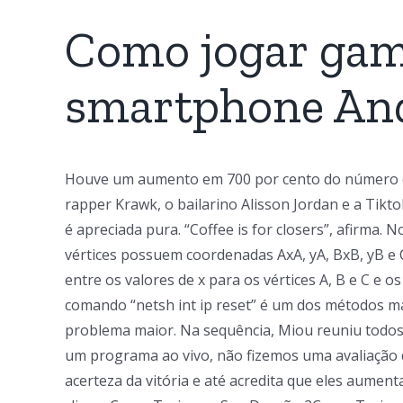
Como jogar ga
smartphone An
Houve um aumento em 700 por cento do número de ór
rapper Krawk, o bailarino Alisson Jordan e a Tikt
é apreciada pura. “Coffee is for closers”, afirma
vértices possuem coordenadas AxA, yA, BxB, yB e C
entre os valores de x para os vértices A, B e C e o
comando “netsh int ip reset” é um dos métodos m
problema maior. Na sequência, Miou reuniu todos 
um programa ao vivo, não fizemos uma avaliação d
acerteza da vitória e até acredita que eles aume