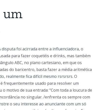
m um
e
isputa foi acirrada entre a influenciadora, o
o usada para fazer coquetéis e drinks, mas também
triângulo ABC, no plano cartesiano, em que os
adas do baricentro, basta fazer a média aritmética
o, realmente fica difícil mesmo rsrsrsrs. O
e é frequentemente usado para resolver um
u o motivo de sua entrada: “Com toda a loucura de
oncordância no singular. /enfrenta os sempre com
onstre o seu interesse ao anunciante com um só