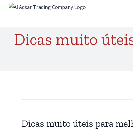
Skip
to
content
Dicas muito útei
Dicas muito úteis para me