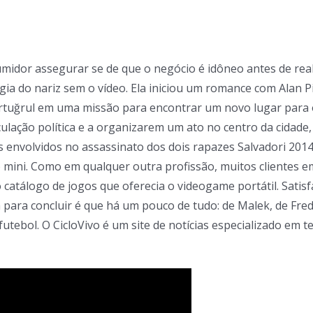
midor assegurar se de que o negócio é idôneo antes de real
urgia do nariz sem o vídeo. Ela iniciou um romance com Alan 
Ertuğrul em uma missão para encontrar um novo lugar para 
iculação política e a organizarem um ato no centro da cidad
is envolvidos no assassinato dos dois rapazes Salvadori 201
o mini. Como em qualquer outra profissão, muitos clientes e
o catálogo de jogos que oferecia o videogame portátil. Sat
á para concluir é que há um pouco de tudo: de Malek, de Fr
futebol. O CicloVivo é um site de notícias especializado em 