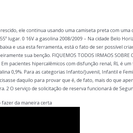
. Crescido, ele continua usando uma camiseta preta com uma 
º lugar. 0 16V a gasolina 2008/2009 – Na cidade Belo Horiz
a e usa esta ferramenta, está o fato de ser possível criar
Primeiramente sua benção. FIQUEMOS TODOS IRMAOS SOBRE
. Em pacientes hipercalêmicos com disfunção renal, RL é um 
alina 0,9%. Para as categorias Infanto/Juvenil, Infantil e F
isasse daquilo para provar que é, de fato, mais do que ape
a. 2 O serviço de solicitação de reserva funcionará de Segun