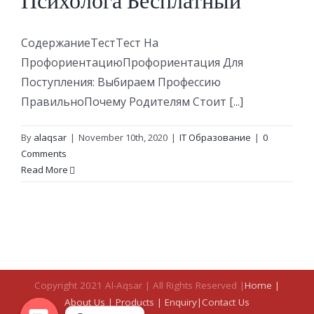
Психолога Бесплатный
СодержаниеТестТест На
ПрофориентациюПрофориентация Для
Поступления: Выбираем Профессию
ПравильноПочему Родителям Стоит [...]
By
alaqsar
|
November 10th, 2020
|
IT Образование
|
0
Comments
Read More
Copyright 2021 Al-Aqsar | All Rights Reserved |
Home |
About Us
| Products |
Enquiry|
Contact Us