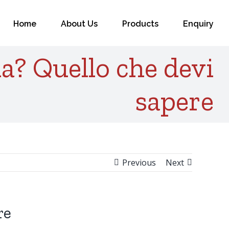
for:
Home
About Us
Products
Enquiry
a? Quello che devi
sapere
Previous
Next
re