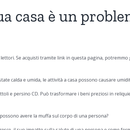
tua casa è un probl
i lettori. Se acquisti tramite link in questa pagina, potremm
state calda e umida, le attività a casa possono causare umidità
ocattoli e persino CD. Può trasformare i beni preziosi in reli
i possono avere la muffa sul corpo di una persona?
esce, il suo impatto sulla salute di una persona e come ferm